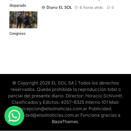
disparado
Diario EL SOL
6 horas atrás
0
durante los
incidentes
frente al
Congreso
© Copyright 2026 EL SOL SA | Todos los derechos
reservados. Queda prohibida la reproducción total o
parcial del presente diario. Director: Horacio Schivintt.
Clasificados y Edictos: 4257-6325 Interno 101 Mail:
recepcion@elsolnoticias.com.ar Publicidad:
publicidad@elsolnoticias.com.ar Funciona gracias a
.
BlazeThemes