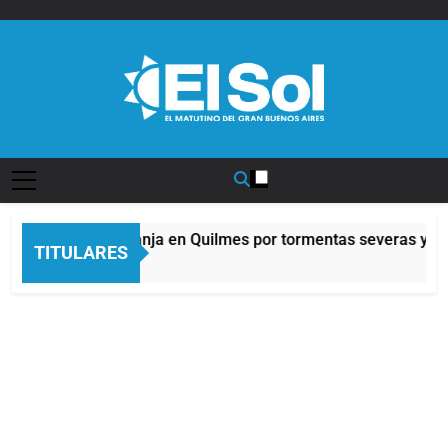
Saltar
al
contenido
Diario EL SOL
Alerta naranja en Quilmes por tormentas severas y fue
TITULARES
8 Horas Atrás