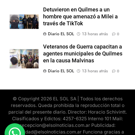
Detuvieron en Quilmes a un
hombre que amenazó a Milei a
través de TikTok
Diario EL SOL
13 horas atrás
0
Veteranos de Guerra capacitan a
agentes municipales de Quilmes
en la causa Malvinas
Diario EL SOL
13 horas atrás
0
© Copyright 2026 EL SOL SA | Todos los derechos
reservados. Queda prohibida la reproducción total o
parcial del presente diario. Director: Horacio Schivintt.
Clasificados y Edictos: 4257-6325 Interno 101 Mail:
recepcion@elsolnoticias.com.ar Publicidad:
publicidad@elsolnoticias.com.ar Funciona gracias a