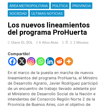
nuevas marchas
La noche del Afro
contra el Gobierno
ÁREA METROPOLITANA
POLÍTICA
PROVINCIA
Quilmeño: boxeo de
primer nivel en la sede
SOCIEDAD
ULTIMAS NOTICIAS
19 Horas Atrás
de Quilmes
La Diócesis de
Los nuevos lineamientos
Quilmes celebró la
visita del Papa León
del programa ProHuerta
21 Horas Atrás
XIV a la Argentina
Figuras de la cultura
se sumaron a la
0
Diario EL SOL
6 Años Atrás
2 Minutos
marcha frente al
23 Horas Atrás
Congreso contra la
Nueva jornada
Compartilo!
Ley de Propiedad
negativa para los
Privada
activos argentinos:
1 Día Atrás
cayeron las acciones
Jorge Macri condenó
en Wall Street y el
los disturbios frente
En el marco de la puesta en marcha de nuevos
riesgo país quedó al
al Congreso y
lineamientos del programa ProHuerta, el Ministro
1 Día Atrás
borde de los 450
calificó a los
de Desarrollo Agrario, Javier Rodríguez participó
Día Internacional de
puntos
responsables como
la Cerveza: los tres
de un encuentro de trabajo llevado adelante por
«delincuentes
secretos para
el Ministerio de Desarrollo Social de la Nación e
1 Día Atrás
anarquistas»
servirla
intendentes del Consorcio Región Norte 2 de la
El frío polar se
correctamente
instala en Buenos
Provincia de Buenos Aires, con el objetivo de