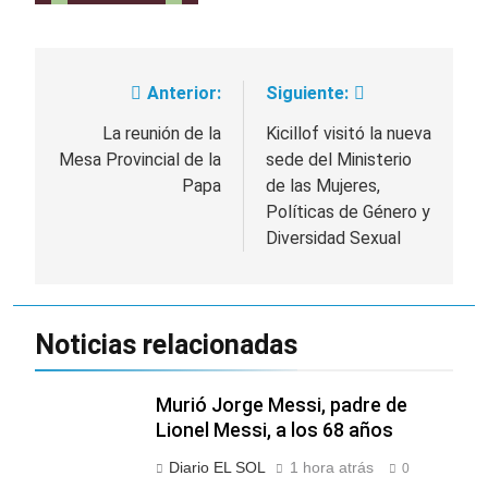
Anterior:
Siguiente:
Navegación
de
La reunión de la
Kicillof visitó la nueva
Mesa Provincial de la
sede del Ministerio
entradas
Papa
de las Mujeres,
Políticas de Género y
Diversidad Sexual
Noticias relacionadas
Murió Jorge Messi, padre de
Lionel Messi, a los 68 años
Diario EL SOL
1 hora atrás
0