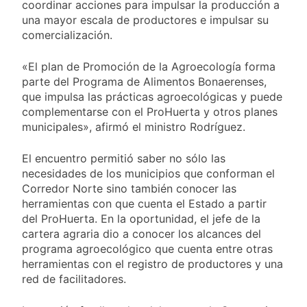
Aires: mejora el
coordinar acciones para impulsar la producción a
1 Día Atrás
tiempo y llegan las
una mayor escala de productores e impulsar su
Día de San Cayetano:
temperaturas más
por qué se celebra
comercialización.
bajas de la semana
cada 7 de agosto y
1 Día Atrás
qué representa para
El Senado aprobó la
«El plan de Promoción de la Agroecología forma
los argentinos
ley de propiedad
parte del Programa de Alimentos Bonaerenses,
privada, pero el
que impulsa las prácticas agroecológicas y puede
1 Día Atrás
Gobierno debió
Incidentes frente al
complementarse con el ProHuerta y otros planes
eliminar otro capítulo
Congreso durante la
municipales», afirmó el ministro Rodríguez.
protesta contra la
2 Días Atrás
Ley de Propiedad
La Fiscalía rechazó el
El encuentro permitió saber no sólo las
Privada: hubo
pedido para
necesidades de los municipios que conforman el
detenidos y
suspender el juicio
2 Días Atrás
Corredor Norte sino también conocer las
enfrentamientos
contra Pity Alvarez
67 barrios full LED en
herramientas con que cuenta el Estado a partir
Florencio Varela
del ProHuerta. En la oportunidad, el jefe de la
2 Días Atrás
cartera agraria dio a conocer los alcances del
El temporal se
programa agroecológico que cuenta entre otras
despide del AMBA:
herramientas con el registro de productores y una
cuándo dejará de
2 Días Atrás
red de facilitadores.
llover y llega una ola
Kicillof marchó
de frío con mínimas
contra la Ley de