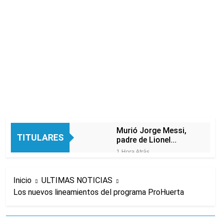
Murió Jorge Messi,
TITULARES
padre de Lionel
Messi, a los 68 años
1 Hora Atrás
Thiago Medina fue
imputado
Inicio
ULTIMAS NOTICIAS
formalmente por
3 Horas Atrás
abuso sexual
Los nuevos lineamientos del programa ProHuerta
La CGT y las dos
CTA profundizan su
plan de lucha con
3 Horas Atrás