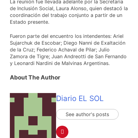
La reunión fue llevada adelante por la Secretaria
cercanas a 1°C
Propiedad Privada de
2 Días Atrás
de Inclusión Social, Laura Alonso, quien destacó la
Milei
Renunció el
coordinación del trabajo conjunto a partir de un
subsecretario de
Estado presente.
Seguridad de
2 Días Atrás
Quilmes, Hernán
Candela Arizaga
Fueron parte del encuentro los intendentes: Ariel
Ocampo, tras la
confirmó que tuvo un
difusión de chats
Sujarchuk de Escobar; Diego Nanni de Exaltación
«brote psicótico» por
2 Días Atrás
privados
de la Cruz; Federico Achaval de Pilar; Julio
consumo con
La Libertad Avanza
Zamora de Tigre; Juan Andreotti de San Fernando
Facundo Moyano
consiguió la mayoría
y Leonardi Nardini de Malvinas Argentinas.
y rechazó el pedido
2 Días Atrás
del peronismo de
About The Author
girar el proyecto a
comisión
Diario EL SOL
See author's posts