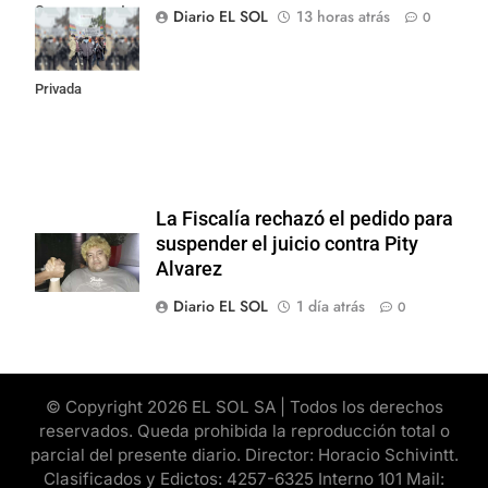
Congreso contra
Diario EL SOL
13 horas atrás
0
la Ley de
Propiedad
Privada
La Fiscalía rechazó el pedido para
suspender el juicio contra Pity
Alvarez
Diario EL SOL
1 día atrás
0
© Copyright 2026 EL SOL SA | Todos los derechos
reservados. Queda prohibida la reproducción total o
parcial del presente diario. Director: Horacio Schivintt.
Clasificados y Edictos: 4257-6325 Interno 101 Mail: