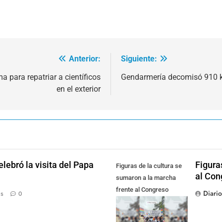
Anterior:
Siguiente:
 para repatriar a científicos
Gendarmería decomisó 910 k
en el exterior
lebró la visita del Papa
Figura
Figuras de la cultura se
al Con
sumaron a la marcha
frente al Congreso
Diari
ás
0
contra la Ley de
Propiedad Privada