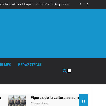
boxeo de primer nivel en la sede de Quilmes
ó la visita del Papa León XIV a la Argentina
ron a la marcha frente al Congreso contra la
Ley de Propiedad Privada
los activos argentinos: cayeron las acciones
 riesgo país quedó al borde de los 450 puntos
boxeo de primer nivel en la sede de Quilmes
ó la visita del Papa León XIV a la Argentina
ron a la marcha frente al Congreso contra la
Ley de Propiedad Privada
los activos argentinos: cayeron las acciones
 riesgo país quedó al borde de los 450 puntos
UILMES
BERAZATEGUI
Figuras de la cultura se sumaron a la marcha frente 
5 Horas Atrás