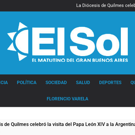
La noche del Afro Quilmeño: 
La Diócesis de Quilmes celebr
Figuras de la cultura se suma
Nueva jornada negativa para 
en Wall Street y el
La noche del Afro Quilmeño: 
La Diócesis de Quilmes celebr
Figuras de la cultura se suma
Nueva jornada negativa para 
en Wall Street y el
Diario EL SOL
CIA
POLÍTICA
SOCIEDAD
SALUD
DEPORTES
Q
FLORENCIO VARELA
mes celebró la visita del Papa León XIV a la Argentina