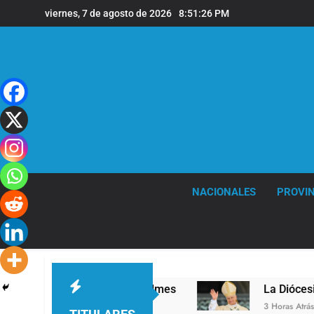
Saltar
viernes, 7 de agosto de 2026
8:51:27 PM
al
contenido
NACIONALES
PROVIN
vel en la sede de Quilmes
La Diócesis de Quil
3 Horas Atrás