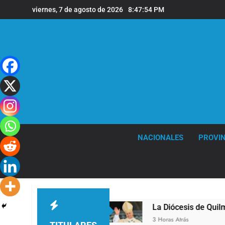
Saltar
viernes, 7 de agosto de 2026
8:47:54 PM
al
contenido
NACIONALES
PROVIN
a sede de Quilmes
La Diócesis de Quilmes celeb
3 Horas Atrás