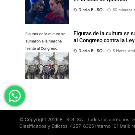
Diario EL SOL
50 Minutos 
Figuras de la cultura se 
Figuras de la cultura se
al Congreso contra la Le
sumaron a la marcha
frente al Congreso
Diario EL SOL
5 Horas Atr
contra la Ley de
Propiedad Privada
© Copyright 2026 EL SOL SA | Todos los derechos rese
Clasificados y Edictos: 4257-6325 Interno 101 Mail: