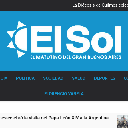
La noche del Afro Quilmeño: 
La Diócesis de Quilmes celebr
Figuras de la cultura se suma
Nueva jornada negativa para 
en Wall Street y el
La noche del Afro Quilmeño: 
La Diócesis de Quilmes celebr
Figuras de la cultura se suma
Nueva jornada negativa para 
en Wall Street y el
Diario EL SOL
CIA
POLÍTICA
SOCIEDAD
SALUD
DEPORTES
Q
FLORENCIO VARELA
ró la visita del Papa León XIV a la Argentina