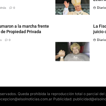
Diari
Atrás
0
sumaron a la marcha frente
La Fis
y de Propiedad Privada
juicio 
Diari
ás
0
rvados. Queda prohibida la reproducción total o parcial del pr
 recepcion@elsolnoticias.com.ar Publicidad: publicidad@elsoln