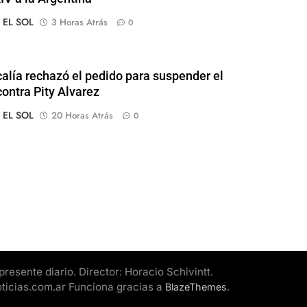
o EL SOL
3 Horas Atrás
0
calía rechazó el pedido para suspender el
contra Pity Alvarez
o EL SOL
20 Horas Atrás
0
esente diario. Director: Horacio Schivintt.
oticias.com.ar Funciona gracias a
.
BlazeThemes