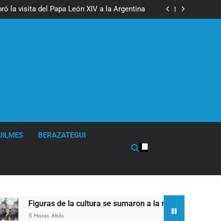
boxeo de primer nivel en la sede de Quilmes
ó la visita del Papa León XIV a la Argentina
ron a la marcha frente al Congreso contra la
Ley de Propiedad Privada
los activos argentinos: cayeron las acciones
 riesgo país quedó al borde de los 450 puntos
boxeo de primer nivel en la sede de Quilmes
ó la visita del Papa León XIV a la Argentina
ron a la marcha frente al Congreso contra la
Ley de Propiedad Privada
los activos argentinos: cayeron las acciones
 riesgo país quedó al borde de los 450 puntos
UILMES
BERAZATEGUI
Figuras de la cultura se sumaron a la marcha frente al Congre
5 Horas Atrás