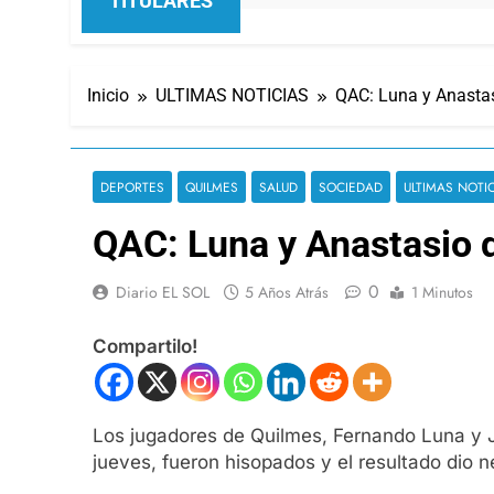
TITULARES
Inicio
ULTIMAS NOTICIAS
QAC: Luna y Anastas
DEPORTES
QUILMES
SALUD
SOCIEDAD
ULTIMAS NOTI
QAC: Luna y Anastasio d
0
Diario EL SOL
5 Años Atrás
1 Minutos
Compartilo!
Los jugadores de Quilmes, Fernando Luna y 
jueves, fueron hisopados y el resultado dio n