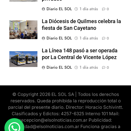
Diario EL SOL
1 día atrás
0
La Diócesis de Quilmes celebra la
fiesta de San Cayetano
Diario EL SOL
1 día atrás
0
La Línea 148 pasó a ser operada
por La Central de Vicente López
Diario EL SOL
1 día atrás
0
© Copyright 2026 EL SOL SA | Todos los derechos
reservados. Queda prohibida la reproducción total o
parcial del presente diario. Director: Horacio Schivintt.
Clasificados y Edictos: 4257-6325 Interno 101 Mail:
recepcion@elsolnoticias.com.ar Publicidad:
publicidad@elsolnoticias.com.ar Funciona gracias a