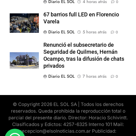
Diario EL SOL
4 horas atrás
0
67 barrios full LED en Florencio
Varela
Diario EL SOL
5 horas atrás
0
Renunció el subsecretario de
Seguridad de Quilmes, Hernán
Ocampo, tras la difusión de chats
privados
Diario EL SOL
7 horas atrás
0
© Copyright 2026 EL SOL SA | Todos los derechos
reservados. Queda prohibida la reproducción total o
parcial del presente diario. Director: Horacio Schivintt.
Clasificados y Edictos: 4257-6325 Interno 101 Mail:
recepcion@elsolnoticias.com.ar Publicidad: