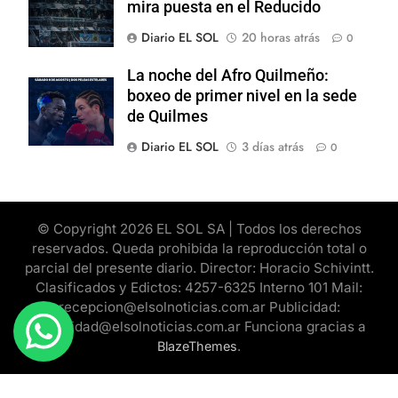
mira puesta en el Reducido
Diario EL SOL
20 horas atrás
0
La noche del Afro Quilmeño:
boxeo de primer nivel en la sede
de Quilmes
Diario EL SOL
3 días atrás
0
© Copyright 2026 EL SOL SA | Todos los derechos
reservados. Queda prohibida la reproducción total o
parcial del presente diario. Director: Horacio Schivintt.
Clasificados y Edictos: 4257-6325 Interno 101 Mail:
recepcion@elsolnoticias.com.ar Publicidad:
publicidad@elsolnoticias.com.ar Funciona gracias a
.
BlazeThemes