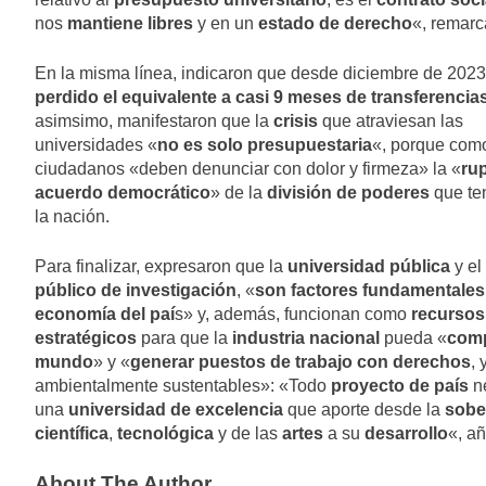
nos
mantiene libres
y en un
estado de derecho
«, remar
En la misma línea, indicaron que desde diciembre de 2023
perdido el equivalente a casi 9 meses de transferencia
asimsimo, manifestaron que la
crisis
que atraviesan las
universidades «
no es solo presupuestaria
«, porque com
ciudadanos «deben denunciar con dolor y firmeza» la «
rup
acuerdo democrático
» de la
división de poderes
que te
la nación.
Para finalizar, expresaron que la
universidad pública
y el
público de investigación
, «
son factores fundamentales 
economía del paí
s» y, además, funcionan como
recursos
estratégicos
para que la
industria nacional
pueda «
comp
mundo
» y «
generar puestos de trabajo con derechos
, 
ambientalmente sustentables»: «Todo
proyecto de país
ne
una
universidad de excelencia
que aporte desde la
sobe
científica
,
tecnológica
y de las
artes
a su
desarrollo
«, a
About The Author