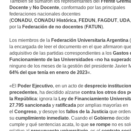
También se sumaron los representantes del
Frente Gremi
Docente
y
No Docente
, conformado por las principales
federaciones nacionales docentes
(
CONADU
,
CONADU
Histórica
,
FEDUN
,
FAGDUT
,
UDA
por la
Federación de no docentes
(
FATUN
).
Los miembros de la
Federación Universitaria Argentina
(
la encargada de leer el documento en el que afirmaron que
adquisitivo de las partidas correspondientes a los
Gastos 
Funcionamiento de las Universidades
«
no ha superad
ninguno de los meses de la gestión del presidente Javier Mi
64% del que tenía en enero de 2023
«.
«El
Poder Ejecutivo
, en un acto de
desprecio institucion
precedentes
, ha decidido alzarse
contra los otros dos 
la República
: ignora la
Ley de Financiamiento
Universit
27.795 sancionada
y
ratificada
por amplias mayorías en
el
Congreso
, y desoye los
fallos de la Justicia
que orden
su
cumplimiento inmediato
. Cuando el
Gobierno
decide
cumple y qué sentencias acata, lo que
se rompe
no es sol
relativo al
presupuesto universitario
, es el
contrato soci