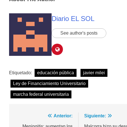
Diario EL SOL
See author's posts
Etiquetado:
educación pública
javier milei
Ley de Financiamiento Universitario
marcha federal universitaria
Navegación
Anterior:
Siguiente:
Meningitis: aumentan los
Malcorra hizo su des