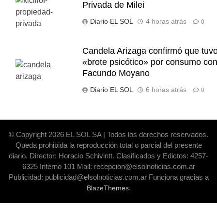
Privada de Milei
Diario EL SOL
4 horas atrás
0
Candela Arizaga confirmó que tuv
«brote psicótico» por consumo co
Facundo Moyano
Diario EL SOL
6 horas atrás
0
© Copyright 2026 EL SOL SA | Todos los derechos reservados.
Queda prohibida la reproducción total o parcial del presente
diario. Director: Horacio Schivintt. Clasificados y Edictos: 4257-
6325 Interno 101 Mail: recepcion@elsolnoticias.com.ar
Publicidad: publicidad@elsolnoticias.com.ar Funciona gracias a
.
BlazeThemes