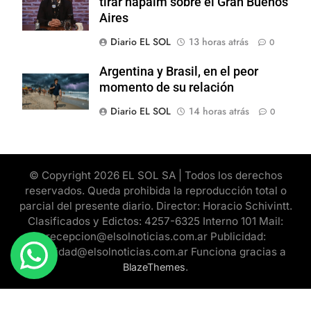
tirar napalm sobre el Gran Buenos
Aires
Diario EL SOL
13 horas atrás
0
Argentina y Brasil, en el peor
momento de su relación
Diario EL SOL
14 horas atrás
0
© Copyright 2026 EL SOL SA | Todos los derechos
reservados. Queda prohibida la reproducción total o
parcial del presente diario. Director: Horacio Schivintt.
Clasificados y Edictos: 4257-6325 Interno 101 Mail:
recepcion@elsolnoticias.com.ar Publicidad:
publicidad@elsolnoticias.com.ar Funciona gracias a
.
BlazeThemes