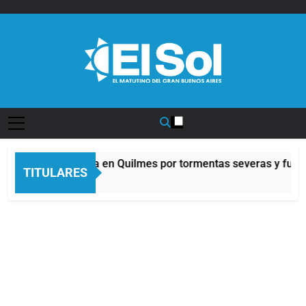
Saltar
al
contenido
Diario EL SOL
Alerta naranja en Quilmes por tormentas severas y fuerte
TITULARES
5 Horas Atrás