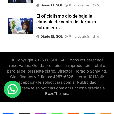
Diario EL SOL
8 horas atrás
0
El oficialismo dio de baja la
cláusula de venta de tierras a
extranjeros
Diario EL SOL
9 horas atrás
0
© Copyright 2026 EL SOL SA | Todos los derechos
reservados. Queda prohibida la reproducción total o
parcial del presente diario. Director: Horacio Schivintt.
Clasificados y Edictos: 4257-6325 Interno 101 Mail:
recepcion@elsolnoticias.com.ar Publicidad:
publicidad@elsolnoticias.com.ar Funciona gracias a
.
BlazeThemes