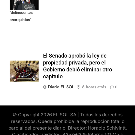
como
"delincuentes
anarquistas"
El Senado aprobó la ley de
propiedad privada, pero el
Gobierno debió eliminar otro
capítulo
Diario EL SOL
6 horas atrás
0
© Copyright 2026 EL SOL SA | Todos los derechos
reservados. Queda prohibida la reproducción total o
parcial del presente diario. Director: Horacio Schivintt.
Clasificados y Edictos: 4257-6325 Interno 101 Mail: