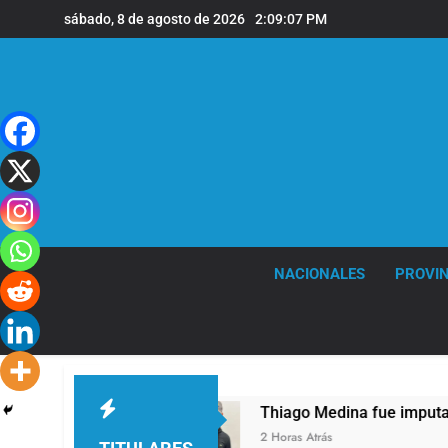
Saltar
sábado, 8 de agosto de 2026
2:09:08 PM
al
contenido
NACIONALES
PROVIN
los 68 años
Thiago Medina fue imputado form
2 Horas Atrás