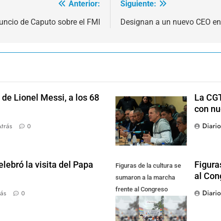
Anterior:
Siguiente:
nuncio de Caputo sobre el FMI
Designan a un nuevo CEO e
de Lionel Messi, a los 68
La CGT
con nu
Diari
trás
0
lebró la visita del Papa
Figura
Figuras de la cultura se
al Con
sumaron a la marcha
frente al Congreso
Diari
ás
0
contra la Ley de
Propiedad Privada