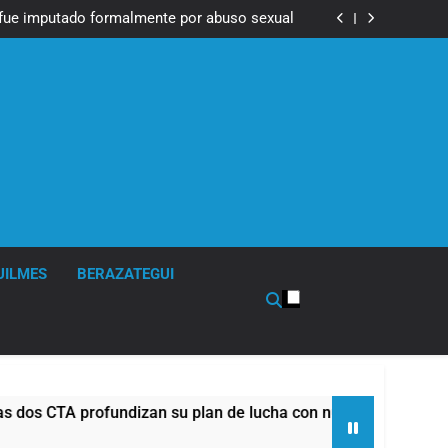
Messi, padre de Lionel Messi, a los 68 años
fue imputado formalmente por abuso sexual
ndizan su plan de lucha con nuevas marchas
contra el Gobierno
Messi, padre de Lionel Messi, a los 68 años
fue imputado formalmente por abuso sexual
ndizan su plan de lucha con nuevas marchas
contra el Gobierno
UILMES
BERAZATEGUI
TA profundizan su plan de lucha con nuevas marchas contra e