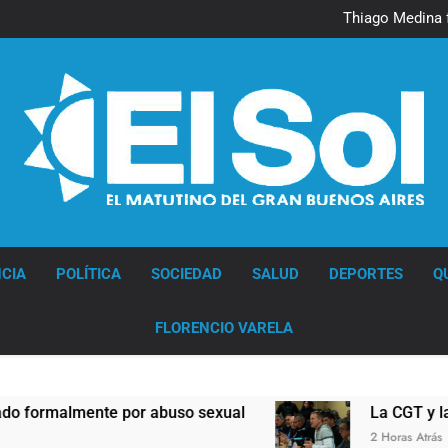
Murió Jorge 
Thiago Medina 
La CGT y las dos CTA profu
Murió Jorge 
Thiago Medina 
La CGT y las dos CTA profu
Diario EL SOL
CIA
POLÍTICA
SOCIEDAD
SALUD
DEPORTES
Q
FLORENCIO VARELA
almente por abuso sexual
La CGT y las dos C
2 Horas Atrás