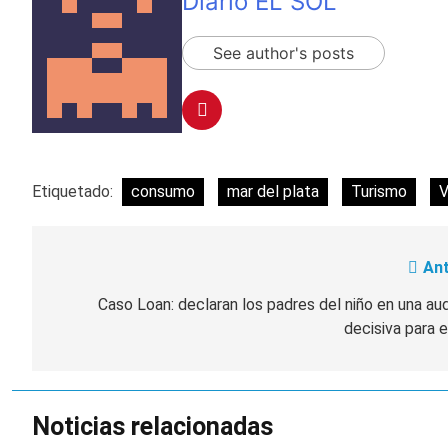
Diario EL SOL
See author's posts
Etiquetado:
consumo
mar del plata
Turismo
V
Ant
Navegación
de
Caso Loan: declaran los padres del niño en una au
decisiva para el
entradas
Noticias relacionadas