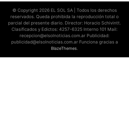
© Copyright 2026 EL SOL SA | Todos los derechos
reservados. Queda prohibida la reproducción total o
parcial del presente diario. Director: Horacio Schivintt.
Clasificados y Edictos: 4257-6325 Interno 101 Mail:
recepcion@elsolnoticias.com.ar Publicidad:
publicidad@elsolnoticias.com.ar Funciona gracias a
.
BlazeThemes