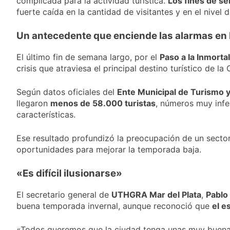
complicada para la actividad turística.
Los fines de s
nuevo refuerzo de
22 Horas Atrás
fuerte caída en la cantidad de visitantes y en el nivel
Colo Colo y promete
Los bonos y ADR
dar pelea por el arco
argentinos cerraron
Un antecedente que enciende las alarmas en 
en baja y el riesgo
23 Horas Atrás
país volvió a subir
Argentina respondió
El último fin de semana largo, por el
Paso a la Inmort
a Brasil tras la rebaja
crisis que atraviesa el principal destino turístico de la 
diplomática y
1 Día Atrás
atribuyó la medida a
Cómo estará el clima
diferencias
Según datos oficiales del
Ente Municipal de Turismo
en Buenos Aires este
ideológicas
llegaron
menos de 58.000 turistas
, números muy infer
miércoles 5 de
1 Día Atrás
agosto: vuelve el frío
características.
polar al AMBA
Ese resultado profundizó la preocupación de un sector
oportunidades para mejorar la temporada baja.
«Es difícil ilusionarse»
El secretario general de
UTHGRA Mar del Plata
,
Pablo
buena temporada invernal, aunque reconoció que
el e
«Todos queremos que la ciudad tenga unas muy buenas v