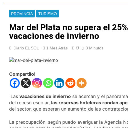
a través de TikTok
Veteranos de Guerra
capacitan a agentes
PROVINCIA
TURISMO
municipales de
18 Horas Atrás
Quilmes en la causa
Orgullo para Quilmes:
Mar del Plata no supera el 25%
Malvinas
reconocieron a Apres
vacaciones de invierno
Salud por sus 50
18 Horas Atrás
años de trayectoria
Siguen avanzando
0
Diario EL SOL
1 Mes Atrás
las intervenciones
3 Minutos
hídricas en
19 Horas Atrás
Berazategui y
Se notificaron 21
Quilmes
nuevos casos de la
fiebre chikungunya en
Compartilo!
19 Horas Atrás
el país
Las vacaciones de
invierno se
disfrutaron en
20 Horas Atrás
Las
vacaciones de invierno
se acercan y el panorama
familia
Berazategui será
del receso escolar,
las reservas hoteleras rondan ap
sede del Festival de
del sector, que esperan un aumento de las contratacio
Cine de la India 2026
22 Horas Atrás
con entrada libre y
Vozinha fue
gratuita
La preocupación, según puedo averiguar la Agencia No
presentado como