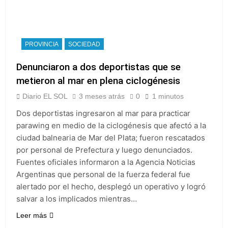
1 Día Atrás
Quilmes recibe a
Almagro con la mira
puesta en el Reducido
1 Día Atrás
PROVINCIA
SOCIEDAD
La crisis económica
también llega a los
Denunciaron a dos deportistas que se
templos: casi la
2 Días Atrás
metieron al mar en plena ciclogénesis
mitad de quienes
Economía en dos
buscan ayuda pide
Diario EL SOL
3 meses atrás
0
1 minutos
velocidades
alimentos, dinero o
2 Días Atrás
Dos deportistas ingresaron al mar para practicar
trabajo
parawing en medio de la ciclogénesis que afectó a la
ciudad balnearia de Mar del Plata; fueron rescatados
por personal de Prefectura y luego denunciados.
Fuentes oficiales informaron a la Agencia Noticias
Argentinas que personal de la fuerza federal fue
alertado por el hecho, desplegó un operativo y logró
salvar a los implicados mientras…
Leer más