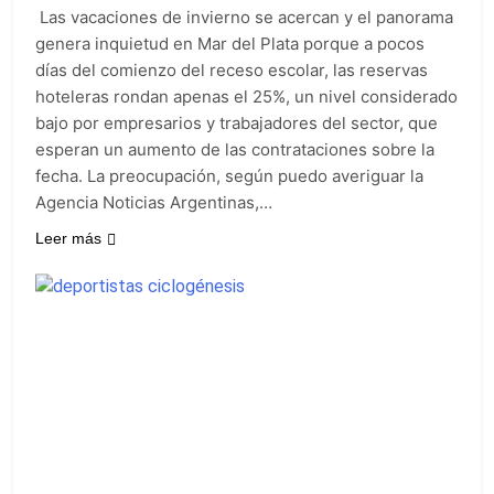
1 con Almagro
15 Horas Atrás
Las vacaciones de invierno se acercan y el panorama
Las ventas
genera inquietud en Mar del Plata porque a pocos
minoristas cayeron
días del comienzo del receso escolar, las reservas
3,8% en julio
16 Horas Atrás
hoteleras rondan apenas el 25%, un nivel considerado
Quilmes: siete clubes
bajo por empresarios y trabajadores del sector, que
de barrio de la Liga
Femenina de fútbol
esperan un aumento de las contrataciones sobre la
19 Horas Atrás
recibieron material
fecha. La preocupación, según puedo averiguar la
Consejo Federal del
deportivo
Trabajo: un nuevo
Agencia Noticias Argentinas,…
reclamo por el
20 Horas Atrás
respeto al
Leer más
Boca oficializó la
federalismo
llegada de Enner
Valencia
21 Horas Atrás
Carlos Balor y
monseñor Tissera en
la celebración por
22 Horas Atrás
San Cayetano
La bronquiolitis es
una infección
respiratoria aguda en
23 Horas Atrás
los bebés
El último adiós al
papá de Leo Messi