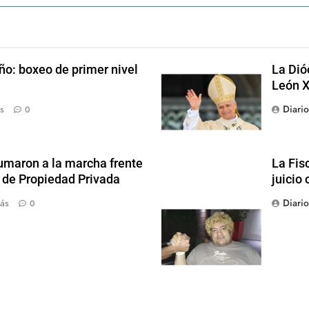
ño: boxeo de primer nivel
La Dió
León X
Diari
s
0
sumaron a la marcha frente
La Fis
y de Propiedad Privada
juicio 
Diari
ás
0