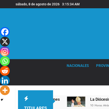
Saltar
sábado, 8 de agosto de 2026
3:15:35 AM
al
contenido
NACIONALES
PROVIN
vel en la sede de Quilmes
La Diócesis de Quil
10 Horas Atrás
TITULARES