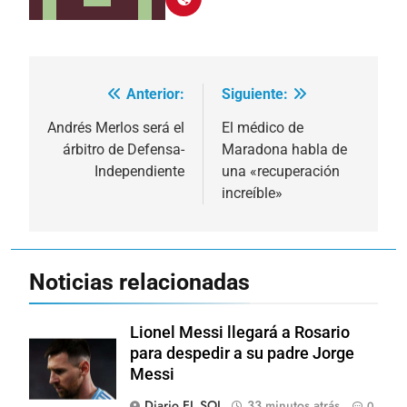
Anterior:
Siguiente:
Navegación
de
Andrés Merlos será el
El médico de
árbitro de Defensa-
Maradona habla de
entradas
Independiente
una «recuperación
increíble»
Noticias relacionadas
Lionel Messi llegará a Rosario
para despedir a su padre Jorge
Messi
Diario EL SOL
33 minutos atrás
0