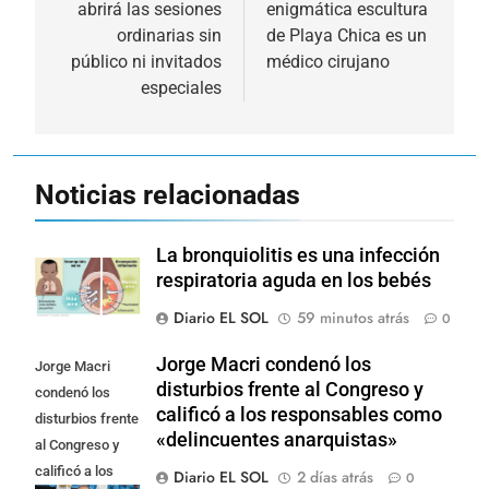
abrirá las sesiones
enigmática escultura
entradas
ordinarias sin
de Playa Chica es un
público ni invitados
médico cirujano
especiales
Noticias relacionadas
La bronquiolitis es una infección
respiratoria aguda en los bebés
Diario EL SOL
59 minutos atrás
0
Jorge Macri condenó los
Jorge Macri
disturbios frente al Congreso y
condenó los
calificó a los responsables como
disturbios frente
«delincuentes anarquistas»
al Congreso y
calificó a los
Diario EL SOL
2 días atrás
0