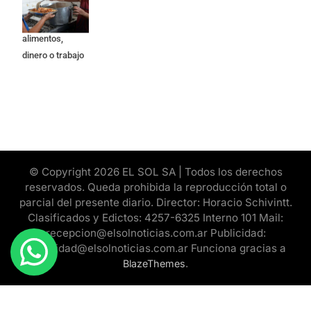
quienes buscan
ayuda pide
alimentos,
dinero o trabajo
© Copyright 2026 EL SOL SA | Todos los derechos
reservados. Queda prohibida la reproducción total o
parcial del presente diario. Director: Horacio Schivintt.
Clasificados y Edictos: 4257-6325 Interno 101 Mail:
recepcion@elsolnoticias.com.ar Publicidad:
publicidad@elsolnoticias.com.ar Funciona gracias a
.
BlazeThemes