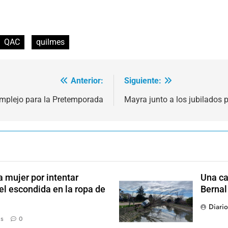
QAC
quilmes
Anterior:
Siguiente:
omplejo para la Pretemporada
Mayra junto a los jubilados 
 mujer por intentar
Una ca
el escondida en la ropa de
Bernal
Diari
ás
0