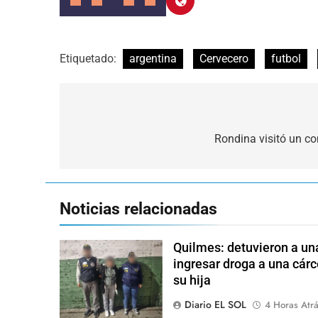
Etiquetado:
argentina
Cervecero
futbol
Navegación
de
Rondina visitó un c
entradas
Noticias relacionadas
Quilmes: detuvieron a una
ingresar droga a una cárc
su hija
Diario EL SOL
4 Horas Atr