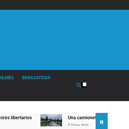
UILMES
BERAZATEGUI
rtarios
Una camioneta de mudanzas casi cae 
5 Horas Atrás