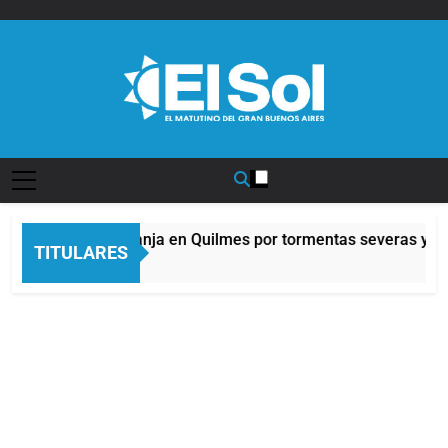
Saltar
al
contenido
Diario EL SOL
Alerta naranja en Quilmes por tormentas severas y fue
TITULARES
8 Horas Atrás