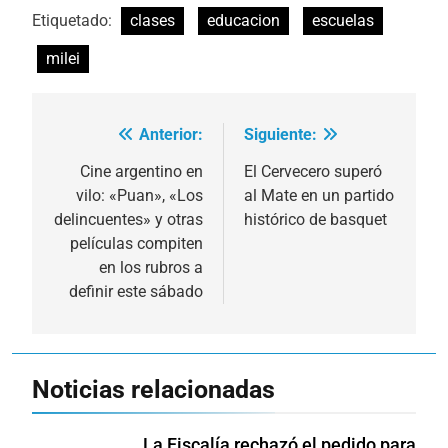
Etiquetado:
clases
educacion
escuelas
milei
Anterior:
Siguiente:
Navegación
de
Cine argentino en
El Cervecero superó
vilo: «Puan», «Los
al Mate en un partido
entradas
delincuentes» y otras
histórico de basquet
películas compiten
en los rubros a
definir este sábado
Noticias relacionadas
La Fiscalía rechazó el pedido para