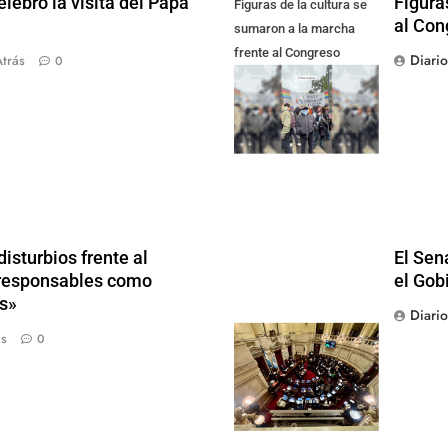
lebró la visita del Papa
Figura
Figuras de la cultura se
al Con
sumaron a la marcha
frente al Congreso
Diari
trás
0
contra la Ley de
Propiedad Privada
isturbios frente al
El Sen
s responsables como
el Gob
s»
Diari
ás
0