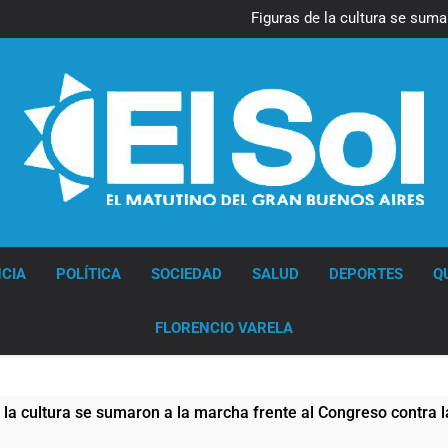
La Diócesis de Quilmes celebr
Figuras de la cultura se suma
Nueva jornada negativa para 
en Wall Street y el
Jorge Macri condenó los d
res
La Diócesis de Quilmes celebr
Figuras de la cultura se suma
Nueva jornada negativa para 
en Wall Street y el
Jorge Macri condenó los d
res
Diario EL SOL
CIA
POLÍTICA
SOCIEDAD
SALUD
DEPORTES
Q
FLORENCIO VARELA
tura se sumaron a la marcha frente al Congreso contra la Ley 