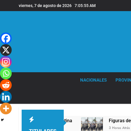
Saltar
viernes, 7 de agosto de 2026
7:05:56 AM
al
contenido
NACIONALES
PROVIN
Papa León XIV a la Argentina
Figuras de la cul
3 Horas Atrás