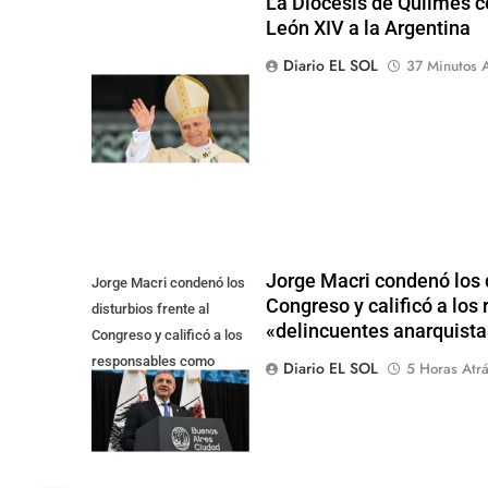
La Diócesis de Quilmes ce
León XIV a la Argentina
Diario EL SOL
37 Minutos A
Jorge Macri condenó los d
Jorge Macri condenó los
Congreso y calificó a lo
disturbios frente al
«delincuentes anarquista
Congreso y calificó a los
responsables como
Diario EL SOL
5 Horas Atr
"delincuentes
anarquistas"