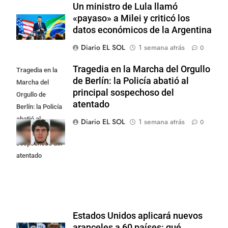
Un ministro de Lula llamó
«payaso» a Milei y criticó los
datos económicos de la Argentina
Diario EL SOL
1 semana atrás
0
Tragedia en la Marcha del Orgullo
Tragedia en la
de Berlín: la Policía abatió al
Marcha del
principal sospechoso del
Orgullo de
atentado
Berlín: la Policía
abatió al
Diario EL SOL
1 semana atrás
0
principal
sospechoso del
atentado
Estados Unidos aplicará nuevos
aranceles a 60 países: qué