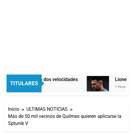
Economía en dos velocidades
Lionel Me
TITULARES
34 Minutos Atrás
1 Hora Atrás
Inicio
ULTIMAS NOTICIAS
Más de 50 mil vecinos de Quilmes quieren aplicarse la
Sptunik V