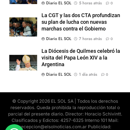
Diario EL SOL
5 horas atrás
0
La CGT y las dos CTA profundizan
su plan de lucha con nuevas
marchas contra el Gobierno
Diario EL SOL
7 horas atrás
0
La Diócesis de Quilmes celebró la
visita del Papa León XIV a la
Argentina
Diario EL SOL
1 día atrás
0
© Copyright 2026 EL SOL SA | Todos los derechos
reservados. Queda prohibida la reproducción total o
parcial del presente diario. Director: Horacio Schivintt.
Clasificados y Edictos: 4257-6325 Interno 101 Mail:
recepcion@elsolnoticias.com.ar Publicidad: