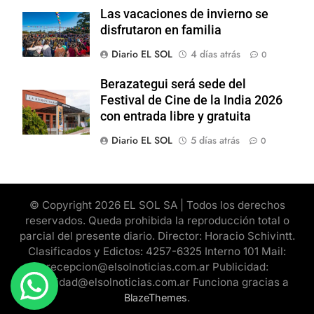
Las vacaciones de invierno se
disfrutaron en familia
Diario EL SOL
4 días atrás
0
Berazategui será sede del
Festival de Cine de la India 2026
con entrada libre y gratuita
Diario EL SOL
5 días atrás
0
© Copyright 2026 EL SOL SA | Todos los derechos
reservados. Queda prohibida la reproducción total o
parcial del presente diario. Director: Horacio Schivintt.
Clasificados y Edictos: 4257-6325 Interno 101 Mail:
recepcion@elsolnoticias.com.ar Publicidad:
publicidad@elsolnoticias.com.ar Funciona gracias a
.
BlazeThemes