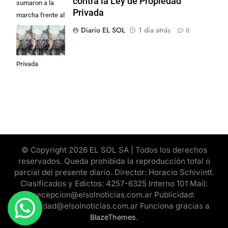
contra la Ley de Propiedad
sumaron a la
Privada
marcha frente al
Congreso contra
Diario EL SOL
1 día atrás
0
la Ley de
Propiedad
Privada
© Copyright 2026 EL SOL SA | Todos los derechos
reservados. Queda prohibida la reproducción total o
parcial del presente diario. Director: Horacio Schivintt.
Clasificados y Edictos: 4257-6325 Interno 101 Mail:
recepcion@elsolnoticias.com.ar Publicidad:
publicidad@elsolnoticias.com.ar Funciona gracias a
.
BlazeThemes