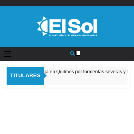
Saltar
al
contenido
Diario EL SOL
Alerta naranja en Quilmes por tormentas severas y fuert
TITULARES
8 Horas Atrás