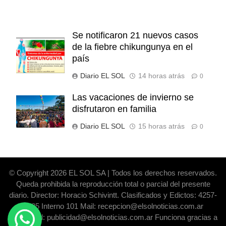
Se notificaron 21 nuevos casos
de la fiebre chikungunya en el
país
Diario EL SOL
14 horas atrás
0
Las vacaciones de invierno se
disfrutaron en familia
Diario EL SOL
15 horas atrás
0
© Copyright 2026 EL SOL SA | Todos los derechos reservados.
Queda prohibida la reproducción total o parcial del presente
diario. Director: Horacio Schivintt. Clasificados y Edictos: 4257-
6325 Interno 101 Mail: recepcion@elsolnoticias.com.ar
Publicidad: publicidad@elsolnoticias.com.ar Funciona gracias a