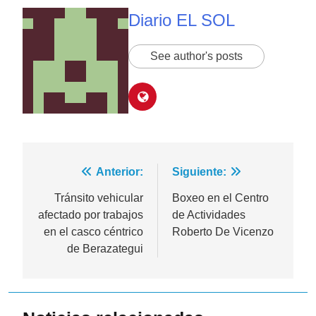
Diario EL SOL
See author's posts
Navegación
Anterior:
Siguiente:
de
Tránsito vehicular
Boxeo en el Centro
afectado por trabajos
de Actividades
entradas
en el casco céntrico
Roberto De Vicenzo
de Berazategui