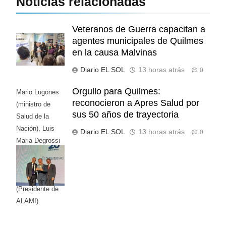
Noticias relacionadas
Veteranos de Guerra capacitan a
agentes municipales de Quilmes
en la causa Malvinas
Diario EL SOL
13 horas atrás
0
Orgullo para Quilmes:
Mario Lugones
reconocieron a Apres Salud por
(ministro de
sus 50 años de trayectoria
Salud de la
Nación), Luis
Diario EL SOL
13 horas atrás
0
Maria Degrossi
(Presidente de
Apres Salud) y
Cristian Mazza
(Presidente de
ALAMI)