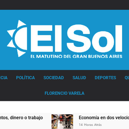
Diario EL SOL
CIA
POLÍTICA
SOCIEDAD
SALUD
DEPORTES
Q
FLORENCIO VARELA
ajo
Economía en dos velocidades
14 Horas Atrás