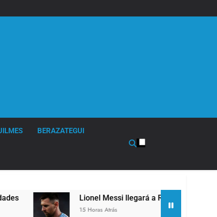
UILMES
BERAZATEGUI
Lionel Messi llegará a Rosario para despedir a su padre 
15 Horas Atrás