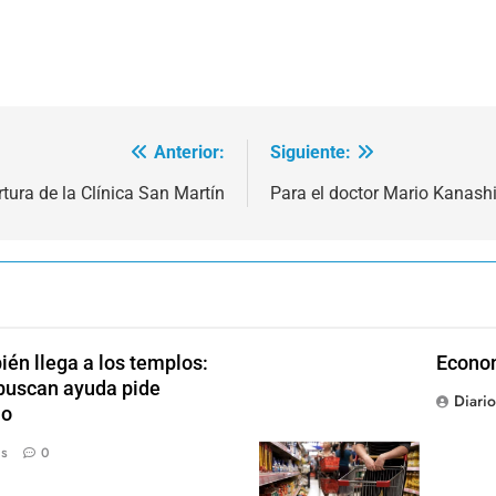
Anterior:
Siguiente:
tura de la Clínica San Martín
Para el doctor Mario Kanashi
én llega a los templos:
Econom
 buscan ayuda pide
Diari
jo
ás
0