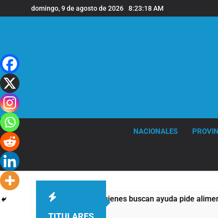
Saltar
domingo, 9 de agosto de 2026
8:23:19 AM
al
contenido
NACIONALES
PROVIN
la mitad de quienes buscan ayuda pide alimentos, dinero o trab
TITULARES