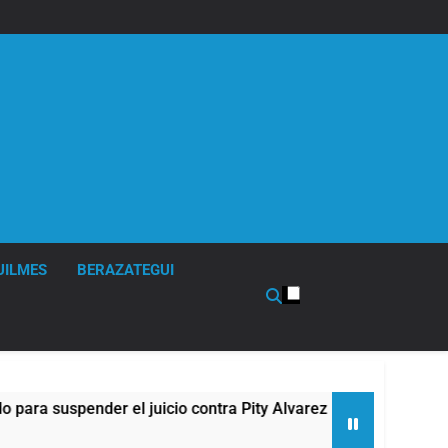
UILMES
BERAZATEGUI
der el juicio contra Pity Alvarez
67 barrios f
9 Horas Atrás