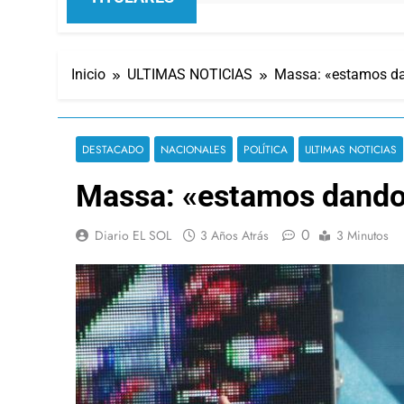
Inicio
ULTIMAS NOTICIAS
Massa: «estamos dan
DESTACADO
NACIONALES
POLÍTICA
ULTIMAS NOTICIAS
Massa: «estamos dando v
0
Diario EL SOL
3 Años Atrás
3 Minutos