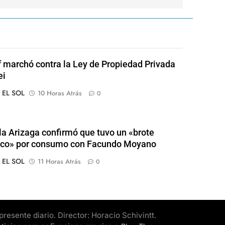
of marchó contra la Ley de Propiedad Privada
ei
o EL SOL
10 Horas Atrás
0
a Arizaga confirmó que tuvo un «brote
ico» por consumo con Facundo Moyano
o EL SOL
11 Horas Atrás
0
esente diario. Director: Horacio Schivintt.