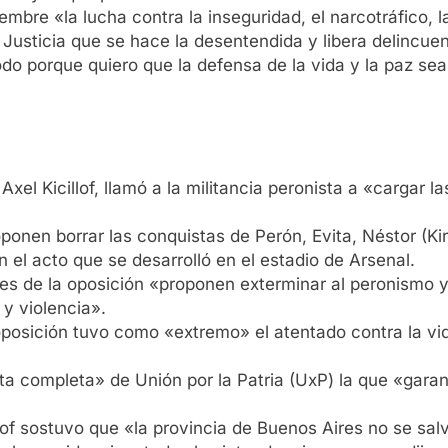
iembre «la lucha contra la inseguridad, el narcotráfico, l
Justicia que se hace la desentendida y libera delincue
do porque quiero que la defensa de la vida y la paz se
el Kicillof, llamó a la militancia peronista a «cargar 
onen borrar las conquistas de Perón, Evita, Néstor (Kir
en el acto que se desarrolló en el estadio de Arsenal.
ales de la oposición «proponen exterminar al peronismo y
y violencia».
a oposición tuvo como «extremo» el atentado contra la vi
a completa» de Unión por la Patria (UxP) la que «garant
llof sostuvo que «la provincia de Buenos Aires no se sa