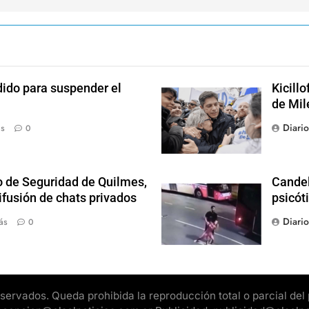
dido para suspender el
Kicill
de Mil
Diari
ás
0
o de Seguridad de Quilmes,
Candel
ifusión de chats privados
psicót
Diari
ás
0
rvados. Queda prohibida la reproducción total o parcial del pr