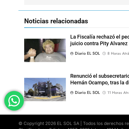
entradas
Noticias relacionadas
La Fiscalía rechazó el pe
juicio contra Pity Alvarez
Diario EL SOL
8 Horas Atr
Renunció el subsecretari
Hernán Ocampo, tras la d
Diario EL SOL
11 Horas Atr
© Copyright 2026 EL SOL SA | Todos los derechos rese