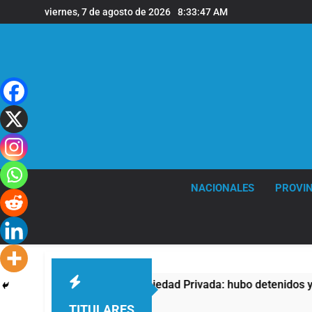
Saltar
viernes, 7 de agosto de 2026
8:33:48 AM
al
contenido
NACIONALES
PROVIN
ntra la Ley de Propiedad Privada: hubo detenidos y enfrentami
TITULARES