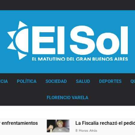
Diario EL SOL
CIA
POLÍTICA
SOCIEDAD
SALUD
DEPORTES
Q
FLORENCIO VARELA
entos
La Fiscalía rechazó el pedido para suspen
8 Horas Atrás