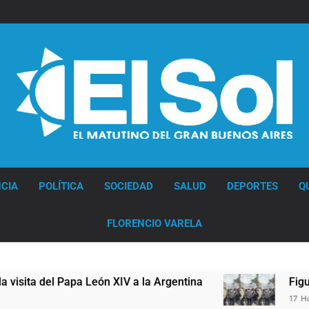
Diario EL SOL
CIA
POLÍTICA
SOCIEDAD
SALUD
DEPORTES
Q
FLORENCIO VARELA
a León XIV a la Argentina
Figuras de la cultu
17 Horas Atrás