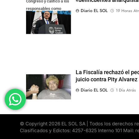
Congreso y calificó a los
responsables como
Diario EL SOL
19 Horas Atr
"delincuentes
anarquistas"
La Fiscalía rechazó el pe
juicio contra Pity Alvarez
Diario EL SOL
1 Día Atrás
© Copyright 2026 EL SOL SA | Todos los derechos rese
Clasificados y Edictos: 4257-6325 Interno 101 Mail: