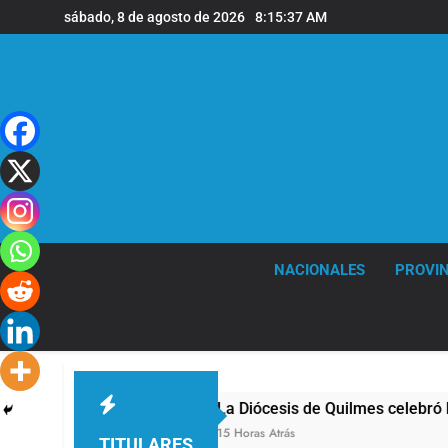
Saltar
sábado, 8 de agosto de 2026
8:15:37 AM
al
contenido
NACIONALES
PROVIN
La Diócesis de Quilmes celebró la visita del Pap
15 Horas Atrás
TITULARES