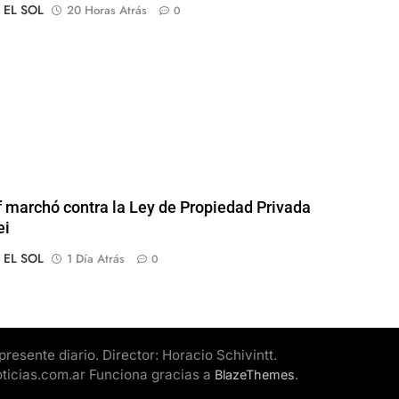
o EL SOL
20 Horas Atrás
0
of marchó contra la Ley de Propiedad Privada
ei
o EL SOL
1 Día Atrás
0
esente diario. Director: Horacio Schivintt.
oticias.com.ar Funciona gracias a
.
BlazeThemes