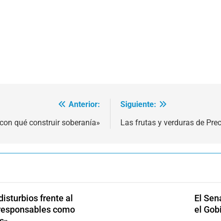
Anterior:
Siguiente:
on qué construir soberanía»
Las frutas y verduras de Pr
isturbios frente al
El Sen
s responsables como
el Gob
s»