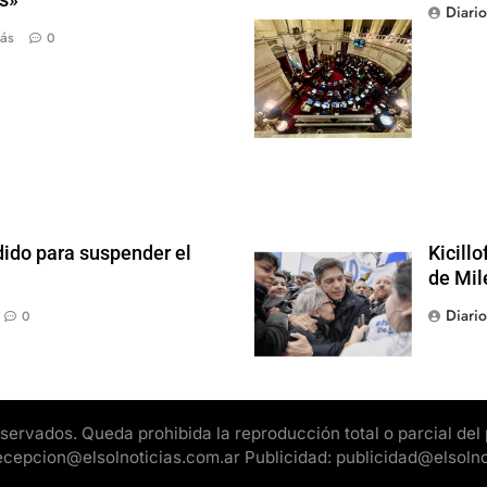
Diari
ás
0
dido para suspender el
Kicill
de Mil
Diari
0
rvados. Queda prohibida la reproducción total o parcial del pr
 recepcion@elsolnoticias.com.ar Publicidad: publicidad@elsoln