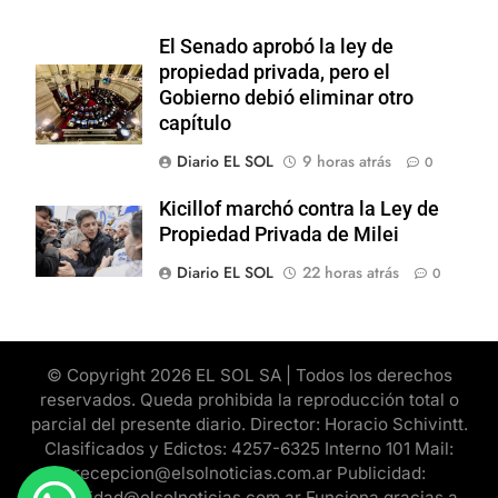
El Senado aprobó la ley de
propiedad privada, pero el
Gobierno debió eliminar otro
capítulo
Diario EL SOL
9 horas atrás
0
Kicillof marchó contra la Ley de
Propiedad Privada de Milei
Diario EL SOL
22 horas atrás
0
© Copyright 2026 EL SOL SA | Todos los derechos
reservados. Queda prohibida la reproducción total o
parcial del presente diario. Director: Horacio Schivintt.
Clasificados y Edictos: 4257-6325 Interno 101 Mail:
recepcion@elsolnoticias.com.ar Publicidad:
publicidad@elsolnoticias.com.ar Funciona gracias a