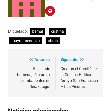
Etiquetado:
bernal
cristina
mayra mendoza
obras
Anterior:
Siguiente:
Navegación
de
El senado
Crearon el Comité de
homenajeó a un ex
la Cuenca Hídrica
entradas
combatientes de
Arroyo San Francisco
Berazategui
– Las Piedras
Noticias relacionadas