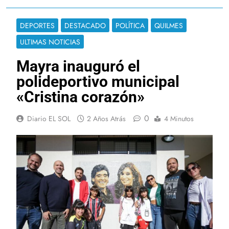
DEPORTES
DESTACADO
POLÍTICA
QUILMES
ULTIMAS NOTICIAS
Mayra inauguró el
polideportivo municipal
«Cristina corazón»
0
Diario EL SOL
2 Años Atrás
4 Minutos