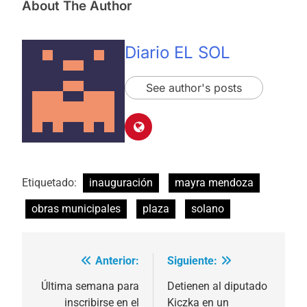
About The Author
Diario EL SOL
See author's posts
Etiquetado:
inauguración
mayra mendoza
obras municipales
plaza
solano
Anterior:
Siguiente:
Navegación
de
Última semana para
Detienen al diputado
inscribirse en el
Kiczka en un