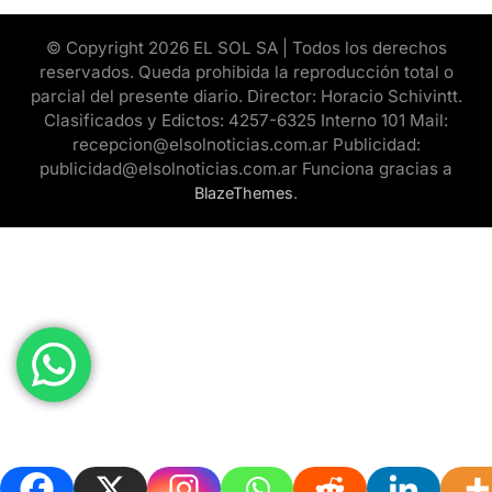
© Copyright 2026 EL SOL SA | Todos los derechos
reservados. Queda prohibida la reproducción total o
parcial del presente diario. Director: Horacio Schivintt.
Clasificados y Edictos: 4257-6325 Interno 101 Mail:
recepcion@elsolnoticias.com.ar Publicidad:
publicidad@elsolnoticias.com.ar Funciona gracias a
.
BlazeThemes