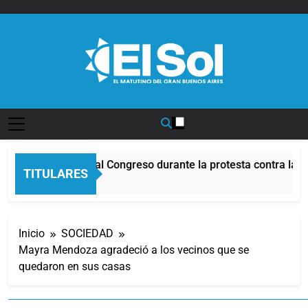
Saltar
al
contenido
Diario EL SOL
Incidentes frente al Congreso durante la protesta contra la L
TITULARES
9 Horas Atrás
Inicio
SOCIEDAD
Mayra Mendoza agradeció a los vecinos que se
quedaron en sus casas