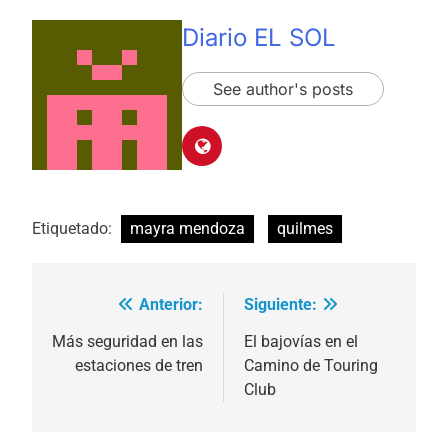
Diario EL SOL
See author's posts
Etiquetado:
mayra mendoza
quilmes
Anterior:
Siguiente:
Navegación
de
Más seguridad en las
El bajovías en el
estaciones de tren
Camino de Touring
entradas
Club