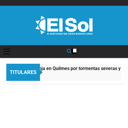
Saltar
al
contenido
Diario EL SOL
Alerta naranja en Quilmes por tormentas severas y fuer
TITULARES
3 Horas Atrás