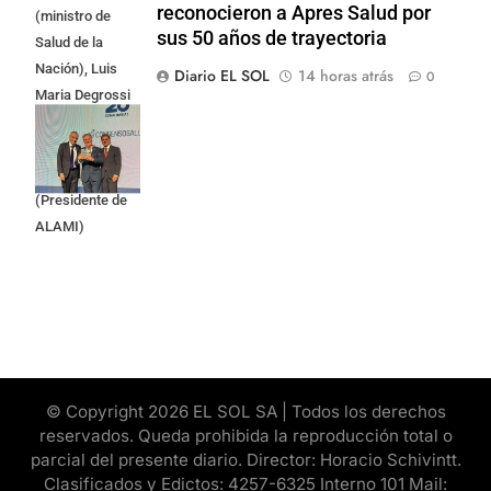
reconocieron a Apres Salud por
(ministro de
sus 50 años de trayectoria
Salud de la
Nación), Luis
Diario EL SOL
14 horas atrás
0
Maria Degrossi
(Presidente de
Apres Salud) y
Cristian Mazza
(Presidente de
ALAMI)
© Copyright 2026 EL SOL SA | Todos los derechos
reservados. Queda prohibida la reproducción total o
parcial del presente diario. Director: Horacio Schivintt.
Clasificados y Edictos: 4257-6325 Interno 101 Mail: