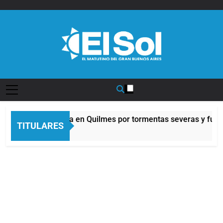
Saltar
al
contenido
Diario EL SOL
Alerta naranja en Quilmes por tormentas severas y fuerte
TITULARES
9 Horas Atrás