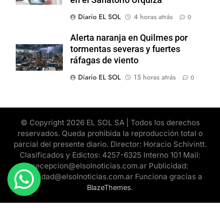
Diario EL SOL
4 horas atrás
0
Alerta naranja en Quilmes por
tormentas severas y fuertes
ráfagas de viento
Diario EL SOL
15 horas atrás
0
© Copyright 2026 EL SOL SA | Todos los derechos
reservados. Queda prohibida la reproducción total o
parcial del presente diario. Director: Horacio Schivintt.
Clasificados y Edictos: 4257-6325 Interno 101 Mail:
recepcion@elsolnoticias.com.ar Publicidad:
publicidad@elsolnoticias.com.ar Funciona gracias a
.
BlazeThemes