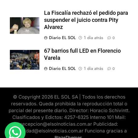
La Fiscalía rechazó el pedido para
suspender el juicio contra Pity
Alvarez
Diario EL SOL
1 día atrás
0
67 barrios full LED en Florencio
Varela
Diario EL SOL
1 día atrás
0
© Copyright 2026 EL SOL SA | Todos los derechos
reservados. Queda prohibida la reproducción total o
parcial del presente diario. Director: Horacio Schivintt.
Clasificados y Edictos: 4257-6325 Interno 101 Mail:
recepcion@elsolnoticias.com.ar Publicidad:
publicidad@elsolnoticias.com.ar Funciona gracias a
.
BlazeThemes