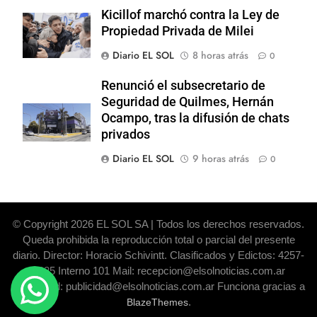
Kicillof marchó contra la Ley de
Propiedad Privada de Milei
Diario EL SOL
8 horas atrás
0
Renunció el subsecretario de
Seguridad de Quilmes, Hernán
Ocampo, tras la difusión de chats
privados
Diario EL SOL
9 horas atrás
0
© Copyright 2026 EL SOL SA | Todos los derechos reservados.
Queda prohibida la reproducción total o parcial del presente
diario. Director: Horacio Schivintt. Clasificados y Edictos: 4257-
6325 Interno 101 Mail: recepcion@elsolnoticias.com.ar
Publicidad: publicidad@elsolnoticias.com.ar Funciona gracias a
.
BlazeThemes