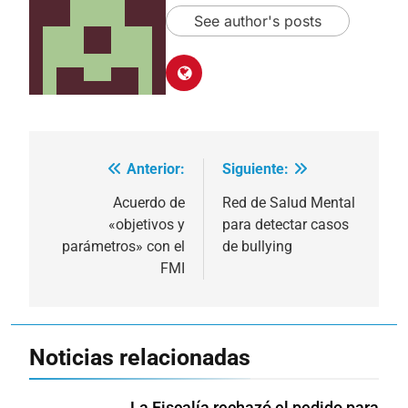
See author's posts
Anterior:
Siguiente:
Navegación
de
Acuerdo de
Red de Salud Mental
«objetivos y
para detectar casos
entradas
parámetros» con el
de bullying
FMI
Noticias relacionadas
La Fiscalía rechazó el pedido para