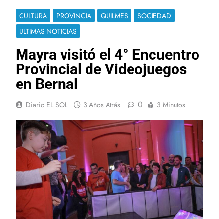
CULTURA
PROVINCIA
QUILMES
SOCIEDAD
ULTIMAS NOTICIAS
Mayra visitó el 4° Encuentro
Provincial de Videojuegos
en Bernal
0
Diario EL SOL
3 Años Atrás
3 Minutos