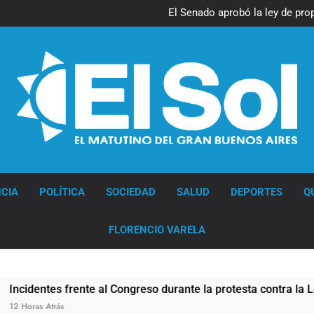
El Senado aprobó la ley de pro
pero el Gobierno debió elimina
Diario EL SOL
CIA
POLÍTICA
SOCIEDAD
SALUD
DEPORTES
Q
FLORENCIO VARELA
o durante la protesta contra la Ley de Propiedad Privada: hub