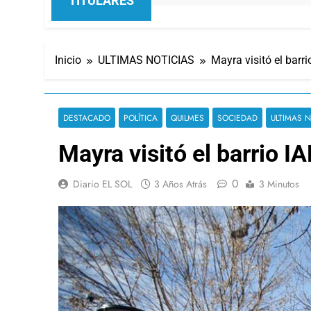
TITULARES
Inicio
ULTIMAS NOTICIAS
Mayra visitó el barr
DESTACADO
POLÍTICA
QUILMES
SOCIEDAD
ULTIMAS N
Mayra visitó el barrio I
0
Diario EL SOL
3 Años Atrás
3 Minutos