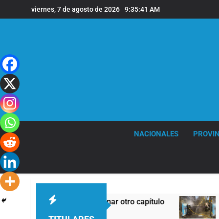
Saltar
viernes, 7 de agosto de 2026
9:35:42 AM
al
contenido
NACIONALES
PROVIN
nar otro capítulo
Incidentes frente al Congres
12 Horas Atrás