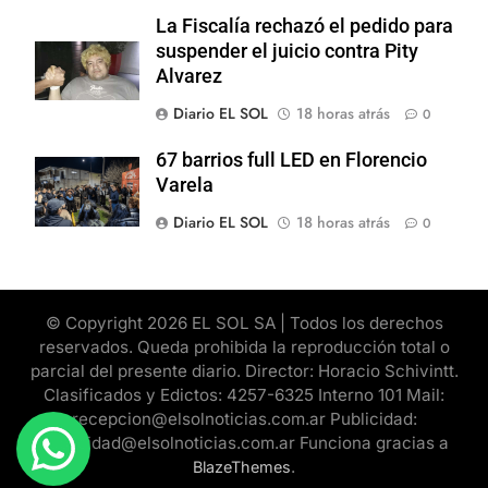
La Fiscalía rechazó el pedido para
suspender el juicio contra Pity
Alvarez
Diario EL SOL
18 horas atrás
0
67 barrios full LED en Florencio
Varela
Diario EL SOL
18 horas atrás
0
© Copyright 2026 EL SOL SA | Todos los derechos
reservados. Queda prohibida la reproducción total o
parcial del presente diario. Director: Horacio Schivintt.
Clasificados y Edictos: 4257-6325 Interno 101 Mail:
recepcion@elsolnoticias.com.ar Publicidad:
publicidad@elsolnoticias.com.ar Funciona gracias a
.
BlazeThemes