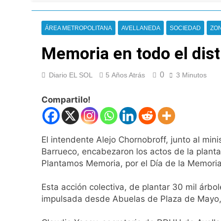
El temporal se des
8 Horas Atrás
ÁREA METROPOLITANA
AVELLANEDA
SOCIEDAD
ZO
Kicillof marchó co
9 Horas Atrás
Memoria en todo el dist
Renunció el subse
10 Horas Atrás
0
Diario EL SOL
5 Años Atrás
3 Minutos
Candela Arizaga 
10 Horas Atrás
Compartilo!
La Libertad Avanza
10 Horas Atrás
Masiva movilizació
El intendente Alejo Chornobroff, junto al min
11 Horas Atrás
Barrueco, encabezaron los actos de la plant
La Diócesis de Qui
Plantamos Memoria, por el Día de la Memoria,
11 Horas Atrás
La Línea 148 pasó
Esta acción colectiva, de plantar 30 mil árbol
12 Horas Atrás
impulsada desde Abuelas de Plaza de Mayo,
La Municipalidad d
12 Horas Atrás