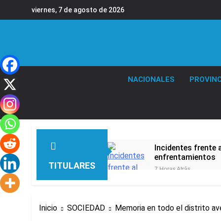
Saltar
viernes, 7 de agosto de 2026
al
contenido
NACIONALES
PROVINC
Incidentes frente 
enfrentamientos
TITULARES
7 Horas Atrás
La Fiscalía rechaz
7 Horas Atrás
67 barrios full LE
Inicio
SOCIEDAD
Memoria en todo el distrito a
8 Horas Atrás