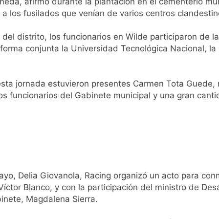
eda, afirmó durante la plantación en el cementerio muni
istente virtual para consultar infracciones en segundos
r a los fusilados que venían de varios centros clandest
oria en la obra teatral «Los Abuelos No Mienten»
el distrito, los funcionarios en Wilde participaron de 
 forma conjunta la Universidad Tecnológica Nacional, l
: cortes, desvíos y operativo de seguridad por la protesta c
 y fuertes ráfagas de viento: más de 10 provincias bajo ale
o esta jornada estuvieron presentes Carmen Tota Guede
s funcionarios del Gabinete municipal y una gran canti
proyecto sobre propiedad privada con foco en los desalojos
orácico: una especialidad clave para el cuidado de la salud re
 Quilmes por tormentas severas y fuertes ráfagas de viento
ayo, Delia Giovanola, Racing organizó un acto para con
mente al abogado libertario que propuso tirar napalm sobre 
ctor Blanco, y con la participación del ministro de Desarr
binete, Magdalena Sierra.