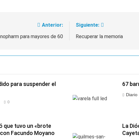
Anterior:
Siguiente:
Sinopharm para mayores de 60
Recuperar la memoria
dido para suspender el
67 bar
Diario
0
ó que tuvo un «brote
La Dió
 con Facundo Moyano
Cayet