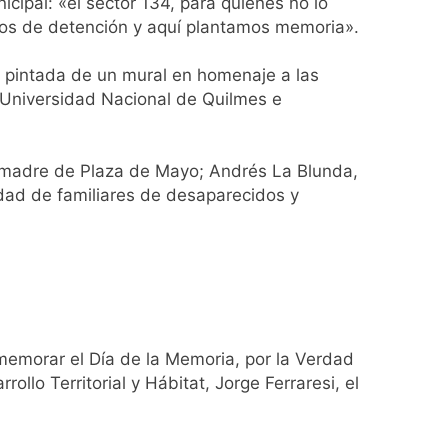
cipal: «el sector 134, para quienes no lo
inos de detención y aquí plantamos memoria».
la pintada de un mural en homenaje a las
a Universidad Nacional de Quilmes e
ontra la reforma de la Ley de Tierras
rta meteorológica
, madre de Plaza de Mayo; Andrés La Blunda,
dad de familiares de desaparecidos y
spiratoria en el Sanatorio Urquiza
memorar el Día de la Memoria, por la Verdad
el Gran Buenos Aires
ollo Territorial y Hábitat, Jorge Ferraresi, el