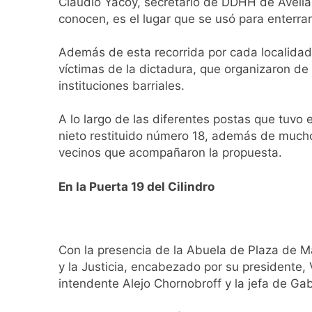
Claudio Yacoy, secretario de DDHH de Avellan
Transporte: un as
conocen, es el lugar que se usó para enterra
13 Horas Atrás
Una gran convocat
Además de esta recorrida por cada localidad d
14 Horas Atrás
víctimas de la dictadura, que organizaron de
Marcha al Congreso
instituciones barriales.
17 Horas Atrás
Tormentas severas
A lo largo de las diferentes postas que tuv
nieto restituido número 18, además de mucho
18 Horas Atrás
vecinos que acompañaron la propuesta.
Senado debate el 
19 Horas Atrás
En la Puerta 19 del Cilindro
Día del Cirujano T
20 Horas Atrás
Alerta naranja en
1 Día Atrás
Con la presencia de la Abuela de Plaza de M
Denunciaron penal
y la Justicia, encabezado por su presidente, Ví
1 Día Atrás
intendente Alejo Chornobroff y la jefa de Ga