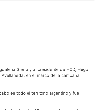
ío con mínimas cercanas a 1°C
usión de chats privados
acundo Moyano
girar el proyecto a comisión
d Privada
Magdalena Sierra y al presidente de HCD, Hugo
de Avellaneda, en el marco de la campaña
abo en todo el territorio argentino y fue
as