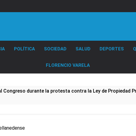
Diario EL SOL
IA
POLÍTICA
SOCIEDAD
SALUD
DEPORTES
Q
FLORENCIO VARELA
al Congreso durante la protesta contra la Ley de Propiedad P
ó el pedido para suspender el juicio contra Pity Alvarez
D en Florencio Varela
vellanedense