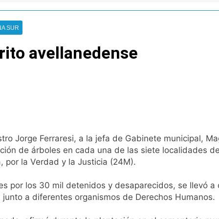
pide del AMBA: cuándo dejará de llover y llega una ola de fr
NA SUR
ntra la Ley de Propiedad Privada de Milei
rito avellanedense
cretario de Seguridad de Quilmes, Hernán Ocampo, tras la dif
confirmó que tuvo un «brote psicótico» por consumo con F
 consiguió la mayoría y rechazó el pedido del peronismo de 
n al Congreso contra el proyecto oficial de Ley de Propieda
istro Jorge Ferraresi, a la jefa de Gabinete municipal, 
ación de árboles en cada una de las siete localidades 
lmes celebra la fiesta de San Cayetano
 por la Verdad y la Justicia (24M).
 a ser operada por La Central de Vicente López
es por los 30 mil detenidos y desaparecidos, se llevó a c
 junto a diferentes organismos de Derechos Humanos.
e Quilmes limpió sumideros y desagües en medio de las lluvi