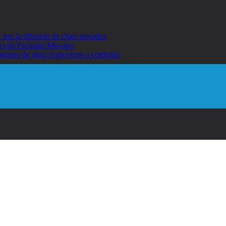
ras la difusión de chats privados
umo con Facundo Moyano
nismo de girar el proyecto a comisión