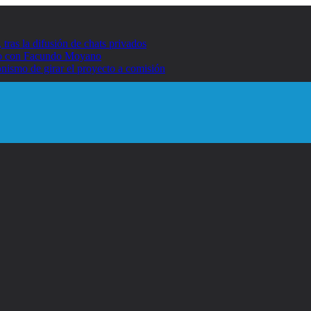
ras la difusión de chats privados
umo con Facundo Moyano
nismo de girar el proyecto a comisión