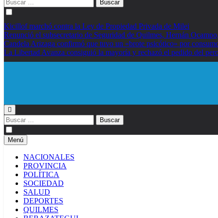
Buscar:
Kicillof marchó contra la Ley de Propiedad Privada de Milei
Renunció el subsecretario de Seguridad de Quilmes, Hernán Ocampo, t
Candela Arizaga confirmó que tuvo un «brote psicótico» por cons
La Libertad Avanza consiguió la mayoría y rechazó el pedido del pero
Diario EL SOL
Buscar:
Menú
NACIONALES
PROVINCIA
POLÍTICA
SOCIEDAD
SALUD
DEPORTES
QUILMES