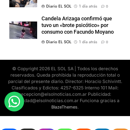
Diario EL SOL
1 día atrás
0
Candela Arizaga confirmó que
tuvo un «brote psicótico» por
consumo con Facundo Moyano
Diario EL SOL
1 día atrás
0
© Copyright 2026 EL SOL SA | Todos los derechos
reservados. Queda prohibida la reproducción total o
parcial del presente diario. Director: Horacio Schivintt.
Clasificados y Edictos: 4257-6325 Interno 101 Mail:
recepcion@elsolnoticias.com.ar Publicidad:
publicidad@elsolnoticias.com.ar Funciona gracias a
.
BlazeThemes