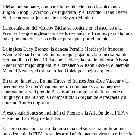
Bielsa, por su parte, comparte la nominación con los alemanes
Jürgen Klopp (Liverpool, de Inglaterra) y el favorito, Hans-Dieter
Flick, entrenador justamente de Bayern Munich.
La postulación del «Loco» Bielsa se sostiene en el ascenso a la
Premier League inglesa con Leeds después de 16 años, para algunos
un argumento de escaso relieve para optar por el premio.
La inglesa Lucy Bronze, la danesa Pernille Harder y la francesa
Wendie Renard competirán por mejor jugadora; la francesa Sarah
Bouhaddi, la chilena Christiane Endler y la estadounidense Alyssa
Naeher por mejor arquera; y el brasileño Alisson Becker, el alemán
Manuel Neuer y el esloveno Jan Oblak por mejor arquero.
En tanto, la inglesa Emma Hayes, el francés Jean-Luc Vasseur y la
neerlandesa Sarina Wiegman fueron nominadas como mejores
entrenadoras; y el premio Puskas al mejor gol se definirá entre el
uruguayo Luis Suárez, su compatriota Giorgian de Arrascaeta y al
coreano Son Heung-min.
A estos galardones se incluirán el Premio a la Afición de la FIFA y
el Premio Fair Play de la FIFA.
La ceremonia contará con la presencia del suizo Gianni Infantino,
presidente de la FIFA, y se desarrollará de manera virtual a raíz de la