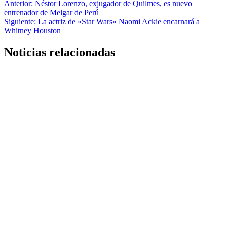
Navegación
Anterior:
Néstor Lorenzo, exjugador de Quilmes, es nuevo
entrenador de Melgar de Perú
de
Siguiente:
La actriz de «Star Wars» Naomi Ackie encarnará a
entradas
Whitney Houston
Noticias relacionadas