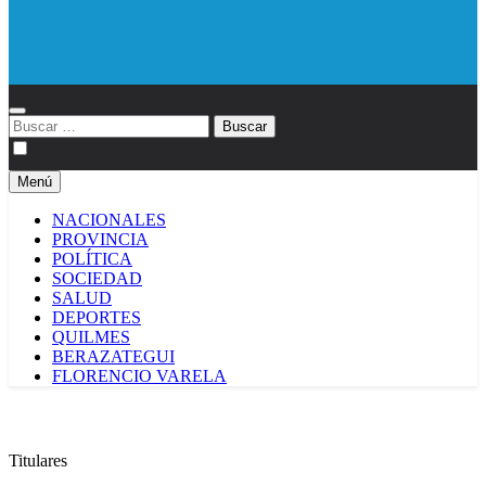
Diario EL SOL
Buscar:
Menú
NACIONALES
PROVINCIA
POLÍTICA
SOCIEDAD
SALUD
DEPORTES
QUILMES
BERAZATEGUI
FLORENCIO VARELA
Titulares