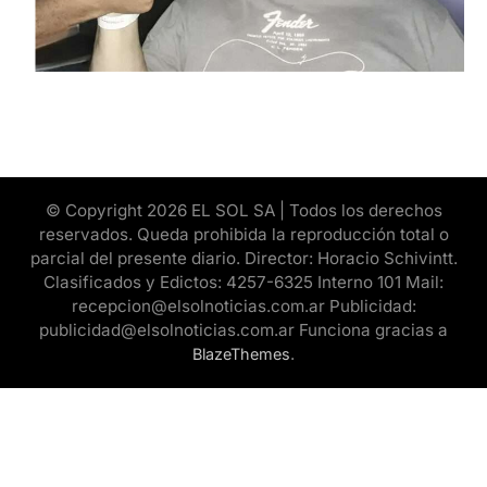
© Copyright 2026 EL SOL SA | Todos los derechos
reservados. Queda prohibida la reproducción total o
parcial del presente diario. Director: Horacio Schivintt.
Clasificados y Edictos: 4257-6325 Interno 101 Mail:
recepcion@elsolnoticias.com.ar Publicidad:
publicidad@elsolnoticias.com.ar Funciona gracias a
.
BlazeThemes