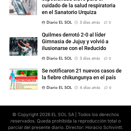
cuidado de la salud respiratoria
en el Sanatorio Urquiza
Diario EL SOL
3 días atrás
0
Quilmes derrotó 2-0 al líder
Gimnasia de Jujuy y volvió a
ilusionarse con el Reducido
Diario EL SOL
3 días atrás
0
Se notificaron 21 nuevos casos de
la fiebre chikungunya en el país
Diario EL SOL
4 días atrás
0
© Copyright 2026 EL SOL SA | Todos los derechos
reservados. Queda prohibida la reproducción total o
parcial del presente diario. Director: Horacio Schivintt.