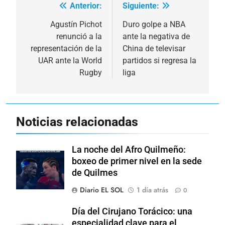
Anterior:
Siguiente:
Navegación
de
Agustín Pichot
Duro golpe a NBA
renunció a la
ante la negativa de
entradas
representación de la
China de televisar
UAR ante la World
partidos si regresa la
Rugby
liga
Noticias relacionadas
La noche del Afro Quilmeño:
boxeo de primer nivel en la sede
de Quilmes
Diario EL SOL
1 día atrás
0
Día del Cirujano Torácico: una
especialidad clave para el