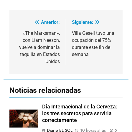
Anterior:
Siguiente:
Navegación
de
«The Marksman»,
Villa Gesell tuvo una
con Liam Neeson,
ocupación del 75%
entradas
vuelve a dominar la
durante este fin de
taquilla en Estados
semana
Unidos
Noticias relacionadas
Día Internacional de la Cerveza:
los tres secretos para servirla
correctamente
Diario EL SOL
10 horas atrás
0